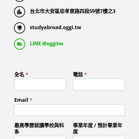
台北市大安區忠孝東路四段59號7樓之3

studyabroad.oggi.tw

LINE @oggitw

全名
*
電話
*
Email
*
最高學歷就讀學校與科
畢業年度 / 預計畢業年
系
度