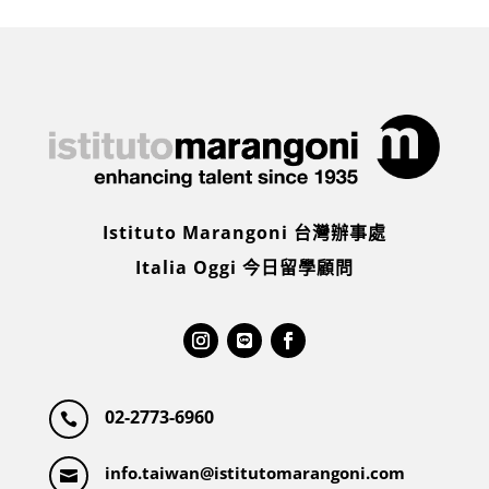
Istituto Marangoni 台灣辦事處
Italia Oggi 今日留學顧問
02-2773-6960

info.taiwan@istitutomarangoni.com
