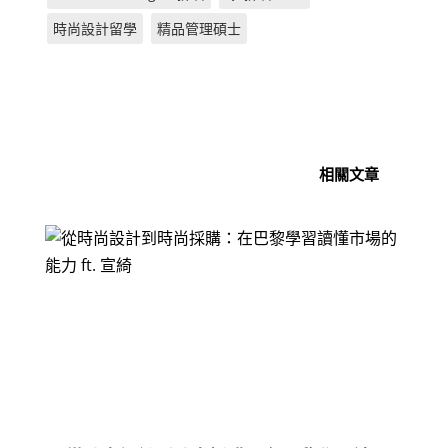
b
n
d
at
A
時尚設計留學
精品管理碩士
o
g
s
p
o
er
p
k
相關文章