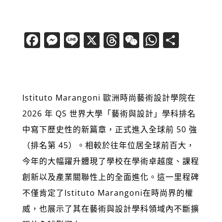
F
M
Li
X
T
W
W
分
a
e
n
h
e
h
享
c
ss
e
re
C
at
e
e
a
h
s
Istituto Marangoni 歐洲時尚藝術設計學院在
b
n
d
at
A
2026 年 QS 世界大學「藝術與設計」學科排名
o
g
s
p
中寫下歷史性的新篇章，正式進入全球前 50 強
o
er
p
（排名第 45）。相較於往年位居全球前百大，
k
今年的大幅躍升體現了學校在學術卓越度、課程
創新以及產業關聯性上的全面進化。這一里程碑
不僅肯定了Istituto Marangoni在時尚界的權
威，也展示了其在藝術與設計學科領域內不斷擴