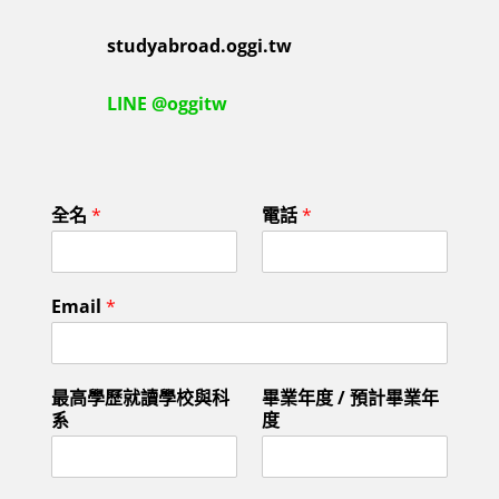
studyabroad.oggi.tw
LINE @oggitw
預
全名
*
電話
*
計
出
國
年
Email
*
份
/
全
名
最高學歷就讀學校與科
畢業年度 / 預計畢業年
系
度