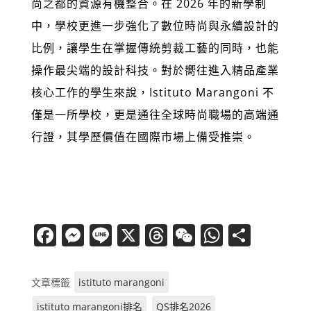
尚之都的資源有機整合。在 2026 年的新學制
中，學校更進一步強化了數位時尚與永續設計的
比例，讓學生在掌握傳統剪裁工藝的同時，也能
操作最尖端的設計科技。對於嚮往進入精品產業
核心工作的學生來說，Istituto Marangoni 不
僅是一所學校，更是通往全球時尚職場的高端通
行證，其學歷價值在國際市場上備受推崇。
F
M
Li
X
T
W
W
分
a
e
n
h
e
h
享
c
ss
e
re
C
at
文章標籤
istituto marangoni
e
e
a
h
s
istituto marangoni排名
QS排名2026